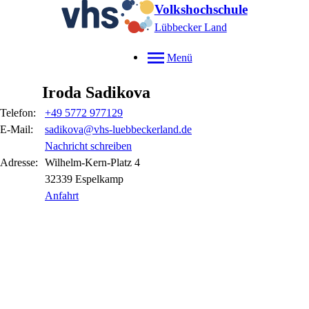
Volkshochschule
Lübbecker Land
Menü
Iroda
Sadikova
Telefon:
+49 5772 977129
E-Mail:
sadikova@vhs-luebbeckerland.de
Nachricht schreiben
Adresse:
Wilhelm-Kern-Platz
4
32339
Espelkamp
Anfahrt