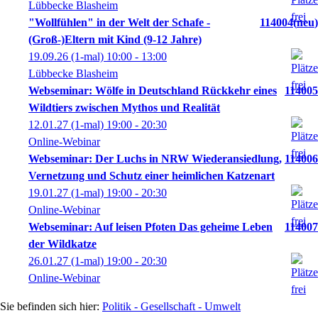
Lübbecke Blasheim
"Wollfühlen" in der Welt der Schafe -
114004
neu
(Groß-)Eltern mit Kind (9-12 Jahre)
19.09.26
(1-mal)
10:00
- 13:00
Lübbecke Blasheim
Webseminar: Wölfe in Deutschland Rückkehr eines
114005
Wildtiers zwischen Mythos und Realität
12.01.27
(1-mal)
19:00
- 20:30
Online-Webinar
Webseminar: Der Luchs in NRW Wiederansiedlung,
114006
Vernetzung und Schutz einer heimlichen Katzenart
19.01.27
(1-mal)
19:00
- 20:30
Online-Webinar
Webseminar: Auf leisen Pfoten Das geheime Leben
114007
der Wildkatze
26.01.27
(1-mal)
19:00
- 20:30
Online-Webinar
Politik - Gesellschaft - Umwelt