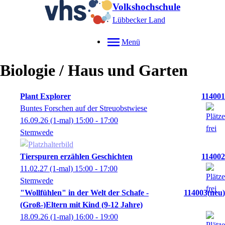
Volkshochschule
Lübbecker Land
Menü
Biologie / Haus und Garten
Plant Explorer
114001
Buntes Forschen auf der Streuobstwiese
16.09.26
(1-mal)
15:00
- 17:00
Stemwede
Tierspuren erzählen Geschichten
114002
11.02.27
(1-mal)
15:00
- 17:00
Stemwede
"Wollfühlen" in der Welt der Schafe -
114003
neu
(Groß-)Eltern mit Kind (9-12 Jahre)
18.09.26
(1-mal)
16:00
- 19:00