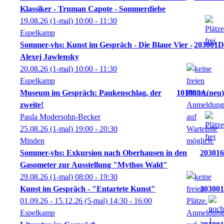
Klassiker - Truman Capote - Sommerdiebe
19.08.26
(1-mal)
10:00
- 11:30
Espelkamp
Sommer-vhs: Kunst im Gespräch - Die Blaue Vier -
203001D
Alexej Jawlensky
20.08.26
(1-mal)
10:00
- 11:30
Espelkamp
Museum im Gespräch: Paukenschlag, der
101003A
neu
zweite!
Paula Modersohn-Becker
25.08.26
(1-mal)
19:00
- 20:30
Minden
Sommer-vhs: Exkursion nach Oberhausen in den
203016
Gasometer zur Ausstellung "Mythos Wald"
29.08.26
(1-mal)
08:00
- 19:30
Kunst im Gespräch - "Entartete Kunst"
203001
01.09.26 - 15.12.26
(5-mal)
14:30
- 16:00
Espelkamp