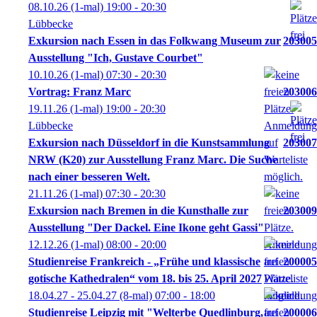
08.10.26
(1-mal)
19:00
- 20:30
Lübbecke
Exkursion nach Essen in das Folkwang Museum zur
203005
Ausstellung "Ich, Gustave Courbet"
10.10.26
(1-mal)
07:30
- 20:30
Vortrag: Franz Marc
203006
19.11.26
(1-mal)
19:00
- 20:30
Lübbecke
Exkursion nach Düsseldorf in die Kunstsammlung
203007
NRW (K20) zur Ausstellung Franz Marc. Die Suche
nach einer besseren Welt.
21.11.26
(1-mal)
07:30
- 20:30
Exkursion nach Bremen in die Kunsthalle zur
203009
Ausstellung "Der Dackel. Eine Ikone geht Gassi"
12.12.26
(1-mal)
08:00
- 20:00
Studienreise Frankreich - „Frühe und klassische
200005
gotische Kathedralen“ vom 18. bis 25. April 2027
18.04.27 - 25.04.27
(8-mal)
07:00
- 18:00
Studienreise Leipzig mit "Welterbe Quedlinburg,
200006