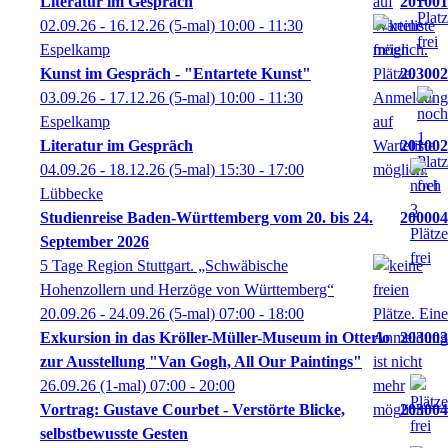
Literatur im Gespräch
201001
02.09.26 - 16.12.26
(5-mal)
10:00
- 11:30
Espelkamp
Kunst im Gespräch - "Entartete Kunst"
203002
03.09.26 - 17.12.26
(5-mal)
10:00
- 11:30
Espelkamp
Literatur im Gespräch
201002
04.09.26 - 18.12.26
(5-mal)
15:30
- 17:00
Lübbecke
Studienreise Baden-Württemberg vom 20. bis 24.
200004
September 2026
5 Tage Region Stuttgart. „Schwäbische
Hohenzollern und Herzöge von Württemberg“
20.09.26 - 24.09.26
(5-mal)
07:00
- 18:00
Exkursion in das Kröller-Müller-Museum in Otterlo
203003
zur Ausstellung "Van Gogh, All Our Paintings"
26.09.26
(1-mal)
07:00
- 20:00
Vortrag: Gustave Courbet - Verstörte Blicke,
203004
selbstbewusste Gesten