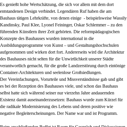
Es genießt hohe Wertschätzung, die sich vor allem mit dem dort
entstandenen Design verbindet. Legendären Ruf haben die am
Bauhaus tätigen Lehrkräfte, von denen einige - beispielsweise Wassily
Kandinsky, Paul Klee, Lyonel Feininger, Oskar Schlemmer – zu den
führenden Künstlern ihrer Zeit gehörten. Die reformpädagogischen
Konzepte des Bauhauses wurden international in die
Ausbildungsprogramme von Kunst – und Gestaltungshochschulen
aufgenommen und wirken dort fort. Andererseits wird die Architektur
des Bauhauses nicht selten für die Unwirtlichkeit unserer Städte
verantwortlich gemacht, für die große Landzerstörung durch eintönige
Container-Architekturen und seelenlose Großsiedlungen.
Der Vereinfachungen, Vorurteile und Missverständnisse gab und gibt
es bei der Rezeption des Bauhauses viele, und schon das Bauhaus
selbst hatte sich während seiner nur vierzehn Jahre andauernden
Existenz damit auseinanderzusetzen: Bauhaus wurde zum Kürzel für
die radikale Modernisierung des Lebens und deren positive wie
negative Begleiterscheinungen. Der Name war und ist Programm.
Beim anschließenden Buffet ist Raum für Gespräch und Diskussionen.