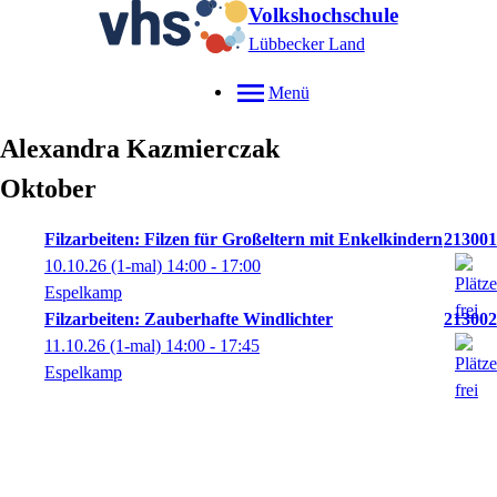
Volkshochschule
Lübbecker Land
Menü
Alexandra
Kazmierczak
Oktober
Filzarbeiten: Filzen für Großeltern mit Enkelkindern
213001
10.10.26
(1-mal)
14:00
- 17:00
Espelkamp
Filzarbeiten: Zauberhafte Windlichter
213002
11.10.26
(1-mal)
14:00
- 17:45
Espelkamp