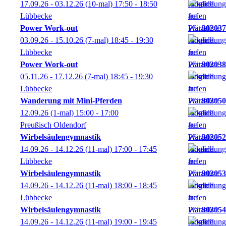
17.09.26 - 03.12.26
(10-mal)
17:50
- 18:50
Lübbecke
Power Work-out
302037
03.09.26 - 15.10.26
(7-mal)
18:45
- 19:30
Lübbecke
Power Work-out
302038
05.11.26 - 17.12.26
(7-mal)
18:45
- 19:30
Lübbecke
Wanderung mit Mini-Pferden
302050
12.09.26
(1-mal)
15:00
- 17:00
Preußisch Oldendorf
Wirbelsäulengymnastik
302052
14.09.26 - 14.12.26
(11-mal)
17:00
- 17:45
Lübbecke
Wirbelsäulengymnastik
302053
14.09.26 - 14.12.26
(11-mal)
18:00
- 18:45
Lübbecke
Wirbelsäulengymnastik
302054
14.09.26 - 14.12.26
(11-mal)
19:00
- 19:45