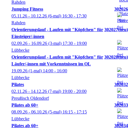
Rahden
Jumping Fitness
302026
05.11.26 - 10.12.26
(6-mal)
16:30
- 17:30
Rahden
Orientierungslauf - Laufen mit "Köpfchen" für
302027
neu
Einsteiger/-innen
02.09.26 - 16.09.26
(3-mal)
17:30
- 19:00
Lübbecke
Orientierungslauf - Laufen mit "Köpfchen" für
302028
neu
Läufer/-innen mit Vorkenntnissen im OL
19.09.26
(1-mal)
14:00
- 16:00
Lübbecke
Pilates
302032
02.11.26 - 14.12.26
(7-mal)
19:00
- 20:00
Preußisch Oldendorf
Pilates ab 60+
302033
08.09.26 - 06.10.26
(5-mal)
16:15
- 17:15
Lübbecke
Pilates ab 60+
302034