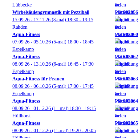
Lübbecke
Wirbelsäulengymnastik mit Pezziball
302056
15.09.26 - 17.11.26
(8-mal)
18:30
- 19:15
Rahden
Aqua-Fitness
302060
07.09.26 - 05.10.26
(5-mal)
18:00
- 18:45
Espelkamp
Aqua-Fitness
302062
08.09.26 - 13.10.26
(6-mal)
16:45
- 17:30
Espelkamp
Aqua-Fitness für Frauen
302063
08.09.26 - 06.10.26
(5-mal)
17:00
- 17:45
Espelkamp
Aqua-Fitness
302064
08.09.26 - 01.12.26
(11-mal)
18:30
- 19:15
Hüllhorst
Aqua-Fitness
302065
08.09.26 - 01.12.26
(11-mal)
19:20
- 20:05
Hüllhorst