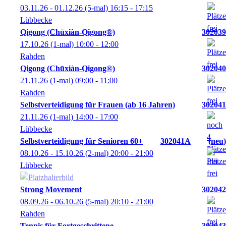
03.11.26 - 01.12.26
(5-mal)
16:15
- 17:15
Lübbecke
Qigong (Chūxiàn-Qigong®)
302039
17.10.26
(1-mal)
10:00
- 12:00
Rahden
Qigong (Chūxiàn-Qigong®)
302040
21.11.26
(1-mal)
09:00
- 11:00
Rahden
Selbstverteidigung für Frauen (ab 16 Jahren)
302041
21.11.26
(1-mal)
14:00
- 17:00
Lübbecke
Selbstverteidigung für Senioren 60+
302041A
neu
08.10.26 - 15.10.26
(2-mal)
20:00
- 21:00
Lübbecke
Strong Movement
302042
08.09.26 - 06.10.26
(5-mal)
20:10
- 21:00
Rahden
Tennis für Fortgeschrittene
302043