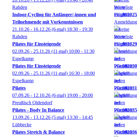
Rahden
Indoor-Cycling für Anfänger/-innen und
302025
Teilnehmende mit Vorkenntnissen
21.10.26 - 16.12.26
(6-mal)
18:30
- 19:30
Rahden
Pilates für Einsteigende
302029
02.09.26 - 25.11.26
(11-mal)
10:00
- 11:30
Espelkamp
Pilates für Einsteigende
302030
02.09.26 - 25.11.26
(11-mal)
16:30
- 18:00
Espelkamp
Pilates
302031
07.09.26 - 12.10.26
(6-mal)
19:00
- 20:00
Preußisch Oldendorf
Pilates - Body In Balance
302035
13.09.26 - 13.12.26
(5-mal)
13:30
- 14:45
Lübbecke
Pilates Stretch & Balance
302036