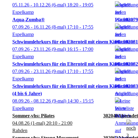
05.11.26 - 10.12.26
(6-mal)
18:20
- 19:05
Espelkamp
Aqua-Zumba®
302079
07.09.26 - 16.11.26
(8-mal)
17:10
- 17:55
Espelkamp
Schwimmlehrkurs für ein Elternteil mit einem Kind
302081
07.09.26 - 23.11.26
(9-mal)
16:15
- 17:00
Espelkamp
Schwimmlehrkurs für ein Elternteil mit einem Kind
302082
07.09.26 - 23.11.26
(9-mal)
17:10
- 17:55
Espelkamp
Schwimmlehrkurs für ein Elternteil mit einem Kind
302083
(4 bis 6 Jahre)
08.09.26 - 08.12.26
(9-mal)
14:30
- 15:15
Espelkamp
Sommer-vhs: Pilates
302040A
04.08.26
(1-mal)
20:10
- 21:00
Rahden
Sommer-vhs: Strong Movement
302062A