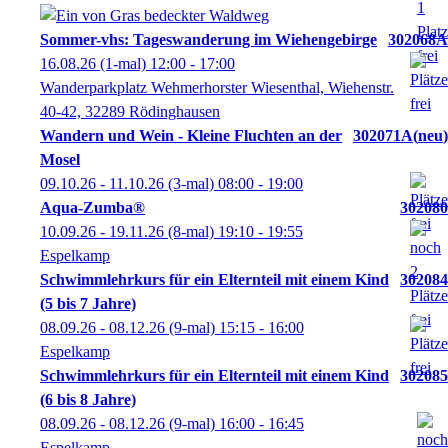
Sommer-vhs: Tageswanderung im Wiehengebirge
302068A
16.08.26
(1-mal)
12:00
- 17:00
Wanderparkplatz Wehmerhorster Wiesenthal, Wiehenstr.
40-42, 32289 Rödinghausen
Wandern und Wein - Kleine Fluchten an der
302071A
neu
Mosel
09.10.26 - 11.10.26
(3-mal)
08:00
- 19:00
Aqua-Zumba®
302080
10.09.26 - 19.11.26
(8-mal)
19:10
- 19:55
Espelkamp
Schwimmlehrkurs für ein Elternteil mit einem Kind
302084
(5 bis 7 Jahre)
08.09.26 - 08.12.26
(9-mal)
15:15
- 16:00
Espelkamp
Schwimmlehrkurs für ein Elternteil mit einem Kind
302085
(6 bis 8 Jahre)
08.09.26 - 08.12.26
(9-mal)
16:00
- 16:45
Espelkamp