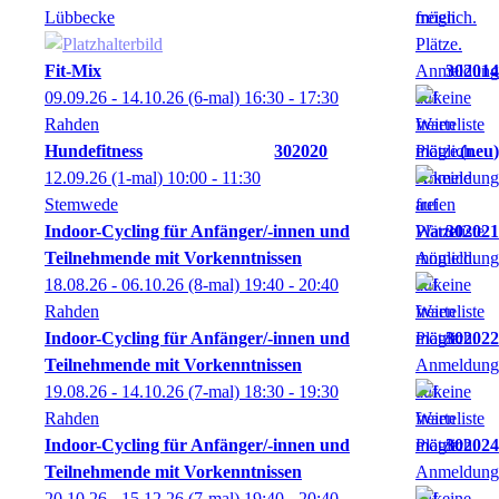
Lübbecke
Fit-Mix
302014
09.09.26 - 14.10.26
(6-mal)
16:30
- 17:30
Rahden
Hundefitness
302020
neu
12.09.26
(1-mal)
10:00
- 11:30
Stemwede
Indoor-Cycling für Anfänger/-innen und
302021
Teilnehmende mit Vorkenntnissen
18.08.26 - 06.10.26
(8-mal)
19:40
- 20:40
Rahden
Indoor-Cycling für Anfänger/-innen und
302022
Teilnehmende mit Vorkenntnissen
19.08.26 - 14.10.26
(7-mal)
18:30
- 19:30
Rahden
Indoor-Cycling für Anfänger/-innen und
302024
Teilnehmende mit Vorkenntnissen
20.10.26 - 15.12.26
(7-mal)
19:40
- 20:40