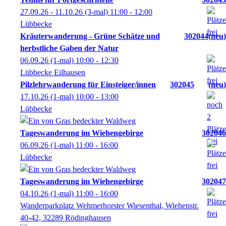
27.09.26 - 11.10.26
(3-mal)
11:00
- 12:00
Lübbecke
Kräuterwanderung - Grüne Schätze und
302044
neu
herbstliche Gaben der Natur
06.09.26
(1-mal)
10:00
- 12:30
Lübbecke Eilhausen
Pilzlehrwanderung für Einsteiger/innen
302045
neu
17.10.26
(1-mal)
10:00
- 13:00
Lübbecke
Tageswanderung im Wiehengebirge
302046
06.09.26
(1-mal)
11:00
- 16:00
Lübbecke
Tageswanderung im Wiehengebirge
302047
04.10.26
(1-mal)
11:00
- 16:00
Wanderparkplatz Wehmerhorster Wiesenthal, Wiehenstr.
40-42, 32289 Rödinghausen