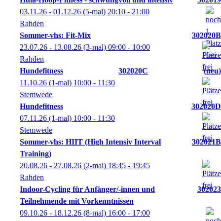
03.11.26 - 01.12.26
(5-mal)
20:10
- 21:00
Rahden
Sommer-vhs: Fit-Mix
302020B
23.07.26 - 13.08.26
(3-mal)
09:00
- 10:00
Rahden
Hundefitness
302020C
neu
11.10.26
(1-mal)
10:00
- 11:30
Stemwede
Hundefitness
302020D
07.11.26
(1-mal)
10:00
- 11:30
Stemwede
Sommer-vhs: HIIT (High Intensiv Interval
302021B
Training)
20.08.26 - 27.08.26
(2-mal)
18:45
- 19:45
Rahden
Indoor-Cycling für Anfänger/-innen und
302023
Teilnehmende mit Vorkenntnissen
09.10.26 - 18.12.26
(8-mal)
16:00
- 17:00