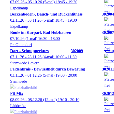
07.09.26 - 05.10.26
(5-mal)
18:45
- 19:30
Espelkamp
Beckenboden-, Bauch- und Rückenfitness
302004
02.11.26 - 30.11.26
(5-mal)
18:45
- 19:30
Espelkamp
Boule im Kurpark Bad Holzhausen
302007
07.10.26
(1-mal)
16:30
- 18:00
Pr. Oldendorf
Dart - Schnupperkurs
302009
neu
07.11.26 - 28.11.26
(4-mal)
10:00
- 11:30
Stemwede Levern
Feldenkrais - Bewusstheit durch Bewegung
302011
03.11.26 - 01.12.26
(5-mal)
19:00
- 20:00
Stemwede
Fit-Mix
302012
08.09.26 - 08.12.26
(12-mal)
19:10
- 20:10
Lübbecke