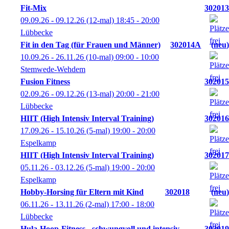
Fit-Mix
302013
09.09.26 - 09.12.26
(12-mal)
18:45
- 20:00
Lübbecke
Fit in den Tag (für Frauen und Männer)
302014A
neu
10.09.26 - 26.11.26
(10-mal)
09:00
- 10:00
Stemwede-Wehdem
Fusion Fitness
302015
02.09.26 - 09.12.26
(13-mal)
20:00
- 21:00
Lübbecke
HIIT (High Intensiv Interval Training)
302016
17.09.26 - 15.10.26
(5-mal)
19:00
- 20:00
Espelkamp
HIIT (High Intensiv Interval Training)
302017
05.11.26 - 03.12.26
(5-mal)
19:00
- 20:00
Espelkamp
Hobby-Horsing für Eltern mit Kind
302018
neu
06.11.26 - 13.11.26
(2-mal)
17:00
- 18:00
Lübbecke
Hula-Hoop-Fitness - schwungvoll und intensiv
302019