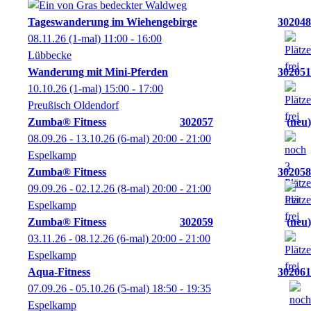
Tageswanderung im Wiehengebirge
302048
08.11.26
(1-mal)
11:00
- 16:00
Lübbecke
Wanderung mit Mini-Pferden
302051
10.10.26
(1-mal)
15:00
- 17:00
Preußisch Oldendorf
Zumba® Fitness
302057
neu
08.09.26 - 13.10.26
(6-mal)
20:00
- 21:00
Espelkamp
Zumba® Fitness
302058
09.09.26 - 02.12.26
(8-mal)
20:00
- 21:00
Espelkamp
Zumba® Fitness
302059
neu
03.11.26 - 08.12.26
(6-mal)
20:00
- 21:00
Espelkamp
Aqua-Fitness
302061
07.09.26 - 05.10.26
(5-mal)
18:50
- 19:35
Espelkamp