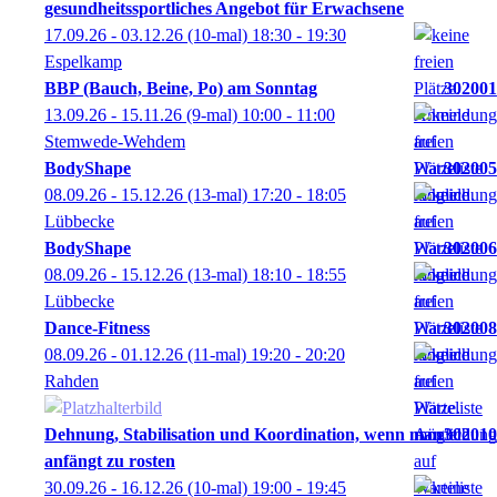
gesundheitssportliches Angebot für Erwachsene
17.09.26 - 03.12.26
(10-mal)
18:30
- 19:30
Espelkamp
BBP (Bauch, Beine, Po) am Sonntag
302001
13.09.26 - 15.11.26
(9-mal)
10:00
- 11:00
Stemwede-Wehdem
BodyShape
302005
08.09.26 - 15.12.26
(13-mal)
17:20
- 18:05
Lübbecke
BodyShape
302006
08.09.26 - 15.12.26
(13-mal)
18:10
- 18:55
Lübbecke
Dance-Fitness
302008
08.09.26 - 01.12.26
(11-mal)
19:20
- 20:20
Rahden
Dehnung, Stabilisation und Koordination, wenn man
302010
anfängt zu rosten
30.09.26 - 16.12.26
(10-mal)
19:00
- 19:45