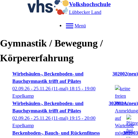
Volkshochschule
Lübbecker Land
Menü
Gymnastik / Bewegung /
Körpererfahrung
Wirbelsäulen-, Beckenboden- und
302002
neu
Bauchgymnastik trifft auf Pilates
02.09.26 - 25.11.26
(11-mal)
18:15
- 19:00
Espelkamp
Wirbelsäulen-, Beckenboden- und
302002A
neu
Bauchgymnastik trifft auf Pilates
02.09.26 - 25.11.26
(11-mal)
19:15
- 20:00
Espelkamp
Beckenboden-, Bauch- und Rückenfitness
302003