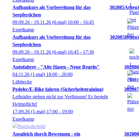
Aufbaukurs als Vorbereitung für das
302085A
neu
Seepferdchen
09.09.26 - 19.11.26
(6-mal)
16:00
- 16:45
Espelkamp
Aufbaukurs als Vorbereitung für das
302085B
neu
Seepferdchen
09.09.26 - 19.11.26
(6-mal)
16:45
- 17:30
Espelkamp
Autofahrer - "Alte Hasen - Neue Regeln"
302086
04.11.26
(1-mal)
18:00
- 20:00
Lübbecke
Pedelec/E-Bike fahren (Sicherheitstraining)
302087
Leihräder stehen nicht zur Verfügung! Es besteht
Helmpflicht!
17.09.26
(1-mal)
17:00
- 19:00
Espelkamp
Ausgleich durch Bewegung - ein
302000