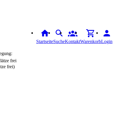
Startseite
Suche
Kontakt
Warenkorb
Login
egung:
tze frei)