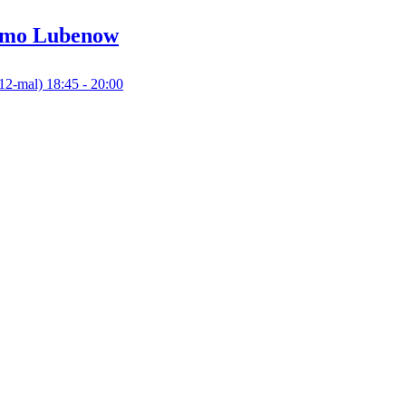
mmo
Lubenow
12-mal)
18:45
- 20:00