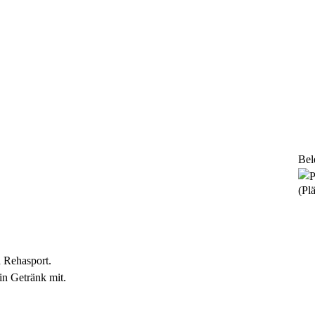
Bel
(Plä
d Rehasport.
in Getränk mit.