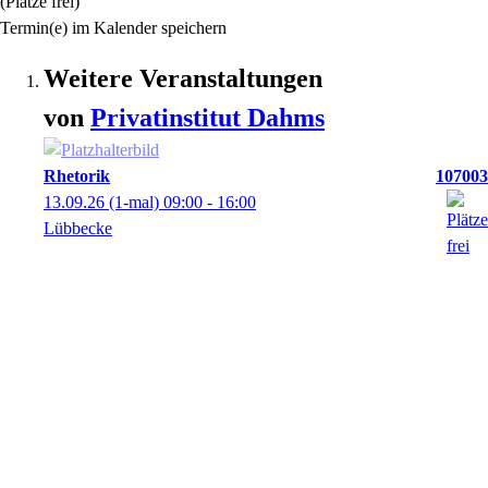
(Plätze frei)
Termin(e) im Kalender speichern
Weitere Veranstaltungen
von
Privatinstitut
Dahms
Rhetorik
107003
13.09.26
(1-mal)
09:00
- 16:00
Lübbecke