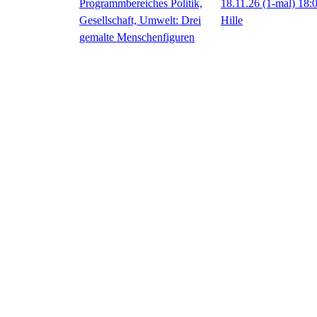
18.11.26
(1-mal)
18:
Hille