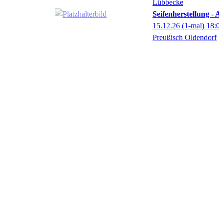
Lübbecke
Seifenherstellung -
15.12.26
(1-mal)
18:
Preußisch Oldendorf