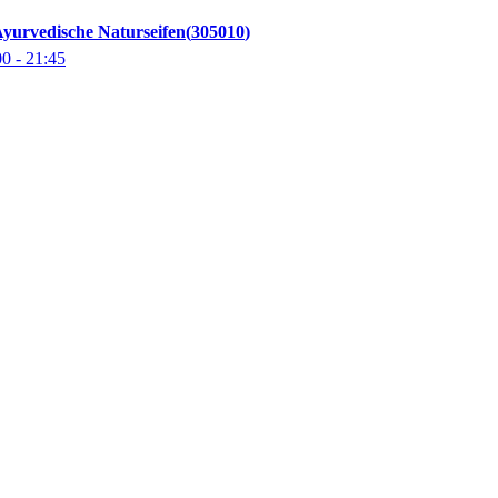
 Ayurvedische Naturseifen
305010
00
- 21:45