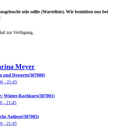
usgebucht sein sollte (Warteliste). Wir bemühen uns bei
!
Mail zur Verfügung.
rina
Meyer
n und Desserts
307008
00
- 21:45
e: Winter-Kochkurs
307001
00
- 21:45
iche Anlässe
307005
00
- 21:45