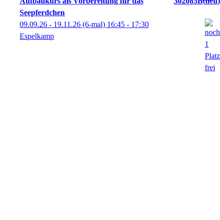
Aufbaukurs als Vorbereitung für das
302085B
neu
Seepferdchen
09.09.26 - 19.11.26
(6-mal)
16:45
- 17:30
Espelkamp