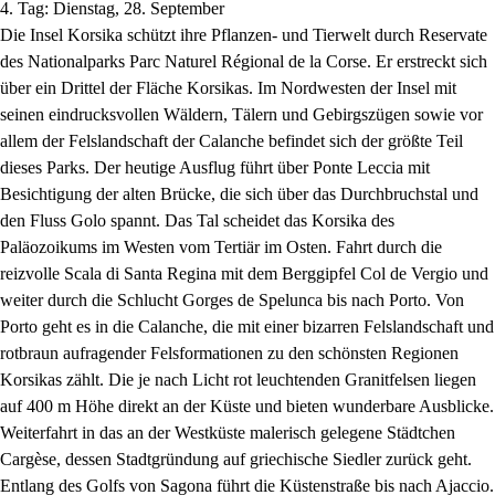
4. Tag: Dienstag, 28. September
Die Insel Korsika schützt ihre Pflanzen- und Tierwelt durch Reservate
des Nationalparks Parc Naturel Régional de la Corse. Er erstreckt sich
über ein Drittel der Fläche Korsikas. Im Nordwesten der Insel mit
seinen eindrucksvollen Wäldern, Tälern und Gebirgszügen sowie vor
allem der Felslandschaft der Calanche befindet sich der größte Teil
dieses Parks. Der heutige Ausflug führt über Ponte Leccia mit
Besichtigung der alten Brücke, die sich über das Durchbruchstal und
den Fluss Golo spannt. Das Tal scheidet das Korsika des
Paläozoikums im Westen vom Tertiär im Osten. Fahrt durch die
reizvolle Scala di Santa Regina mit dem Berggipfel Col de Vergio und
weiter durch die Schlucht Gorges de Spelunca bis nach Porto. Von
Porto geht es in die Calanche, die mit einer bizarren Felslandschaft und
rotbraun aufragender Felsformationen zu den schönsten Regionen
Korsikas zählt. Die je nach Licht rot leuchtenden Granitfelsen liegen
auf 400 m Höhe direkt an der Küste und bieten wunderbare Ausblicke.
Weiterfahrt in das an der Westküste malerisch gelegene Städtchen
Cargèse, dessen Stadtgründung auf griechische Siedler zurück geht.
Entlang des Golfs von Sagona führt die Küstenstraße bis nach Ajaccio.