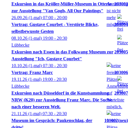
Exkursion in das Kröller-Müller-Museum in Otterlo
203003
zur Ausstellung "Van Gogh, All Our Paintings"
26.09.26
(1-mal)
07:00
- 20:00
Vortrag: Gustave Courbet - Verstörte Blicke,
203004
selbstbewusste Gesten
08.10.26
(1-mal)
19:00
- 20:30
Lübbecke
Exkursion nach Essen in das Folkwang Museum zur
203005
Ausstellung "Ich, Gustave Courbet"
10.10.26
(1-mal)
07:30
- 20:30
Vortrag: Franz Marc
203006
19.11.26
(1-mal)
19:00
- 20:30
Lübbecke
Exkursion nach Düsseldorf in die Kunstsammlung
203007
NRW (K20) zur Ausstellung Franz Marc. Die Suche
nach einer besseren Welt.
21.11.26
(1-mal)
07:30
- 20:30
Museum im Gespräch: Paukenschlag, der
101002
neu
dritte!