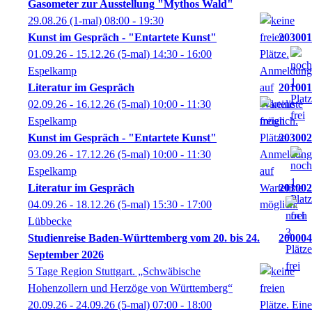
Gasometer zur Ausstellung "Mythos Wald"
29.08.26
(1-mal)
08:00
- 19:30
Kunst im Gespräch - "Entartete Kunst"
203001
01.09.26 - 15.12.26
(5-mal)
14:30
- 16:00
Espelkamp
Literatur im Gespräch
201001
02.09.26 - 16.12.26
(5-mal)
10:00
- 11:30
Espelkamp
Kunst im Gespräch - "Entartete Kunst"
203002
03.09.26 - 17.12.26
(5-mal)
10:00
- 11:30
Espelkamp
Literatur im Gespräch
201002
04.09.26 - 18.12.26
(5-mal)
15:30
- 17:00
Lübbecke
Studienreise Baden-Württemberg vom 20. bis 24.
200004
September 2026
5 Tage Region Stuttgart. „Schwäbische
Hohenzollern und Herzöge von Württemberg“
20.09.26 - 24.09.26
(5-mal)
07:00
- 18:00