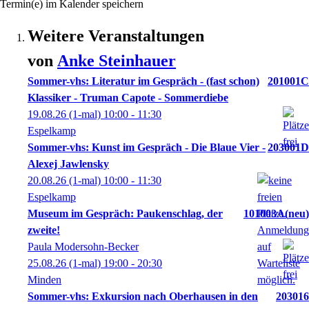
Termin(e) im Kalender speichern
Weitere Veranstaltungen
von
Anke
Steinhauer
Sommer-vhs: Literatur im Gespräch - (fast schon)
201001C
Klassiker - Truman Capote - Sommerdiebe
19.08.26
(1-mal)
10:00
- 11:30
Espelkamp
Sommer-vhs: Kunst im Gespräch - Die Blaue Vier -
203001D
Alexej Jawlensky
20.08.26
(1-mal)
10:00
- 11:30
Espelkamp
Museum im Gespräch: Paukenschlag, der
101003A
neu
zweite!
Paula Modersohn-Becker
25.08.26
(1-mal)
19:00
- 20:30
Minden
Sommer-vhs: Exkursion nach Oberhausen in den
203016