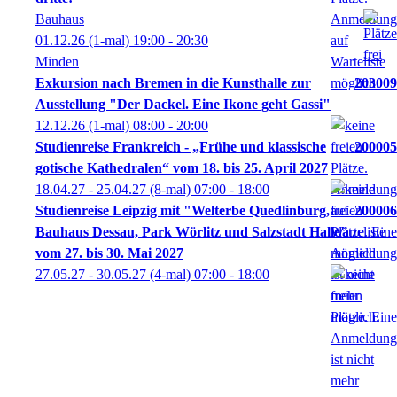
Bauhaus
01.12.26
(1-mal)
19:00
- 20:30
Minden
Exkursion nach Bremen in die Kunsthalle zur
203009
Ausstellung "Der Dackel. Eine Ikone geht Gassi"
12.12.26
(1-mal)
08:00
- 20:00
Studienreise Frankreich - „Frühe und klassische
200005
gotische Kathedralen“ vom 18. bis 25. April 2027
18.04.27 - 25.04.27
(8-mal)
07:00
- 18:00
Studienreise Leipzig mit "Welterbe Quedlinburg,
200006
Bauhaus Dessau, Park Wörlitz und Salzstadt Halle"
vom 27. bis 30. Mai 2027
27.05.27 - 30.05.27
(4-mal)
07:00
- 18:00