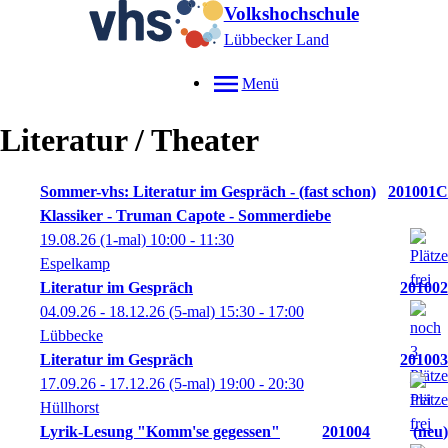
Volkshochschule
Lübbecker Land
Menü
Literatur / Theater
Sommer-vhs: Literatur im Gespräch - (fast schon)
201001C
Klassiker - Truman Capote - Sommerdiebe
19.08.26
(1-mal)
10:00
- 11:30
Espelkamp
Literatur im Gespräch
201002
04.09.26 - 18.12.26
(5-mal)
15:30
- 17:00
Lübbecke
Literatur im Gespräch
201003
17.09.26 - 17.12.26
(5-mal)
19:00
- 20:30
Hüllhorst
Lyrik-Lesung "Komm'se gegessen"
201004
neu